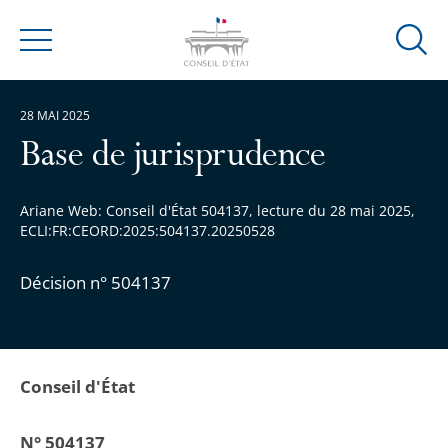
Ouvrir
Menu
la
modal
28 MAI 2025
de
reche
Base de jurisprudence
Ariane Web: Conseil d'État 504137, lecture du 28 mai 2025,
ECLI:FR:CEORD:2025:504137.20250528
Décision n° 504137
Conseil d'État
N° 504137