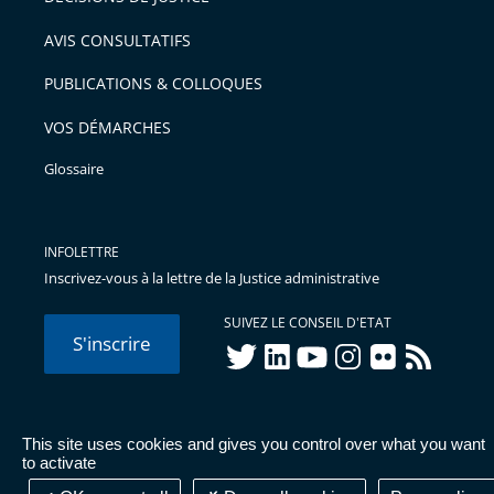
AVIS CONSULTATIFS
PUBLICATIONS & COLLOQUES
VOS DÉMARCHES
Glossaire
INFOLETTRE
Inscrivez-vous à la lettre de la Justice administrative
SUIVEZ LE CONSEIL D'ETAT
S'inscrire
twitter
linkedIn
youtube
instagram
flickr
rss
This site uses cookies and gives you control over what you want
© Conseil d'État 2026 -
Mentions légales
-
Cookies
-
Données
to activate
personnelles
-
Publications administratives
-
Accessibilité :