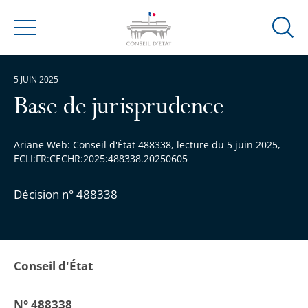
Ouvrir
Menu
la
modal
5 JUIN 2025
de
reche
Base de jurisprudence
Ariane Web: Conseil d'État 488338, lecture du 5 juin 2025,
ECLI:FR:CECHR:2025:488338.20250605
Décision n° 488338
Conseil d'État
N° 488338