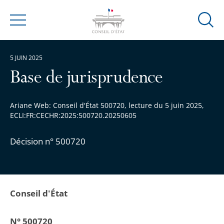
Ouvrir
Menu
la
modal
5 JUIN 2025
de
reche
Base de jurisprudence
Ariane Web: Conseil d'État 500720, lecture du 5 juin 2025,
ECLI:FR:CECHR:2025:500720.20250605
Décision n° 500720
Conseil d'État
N° 500720