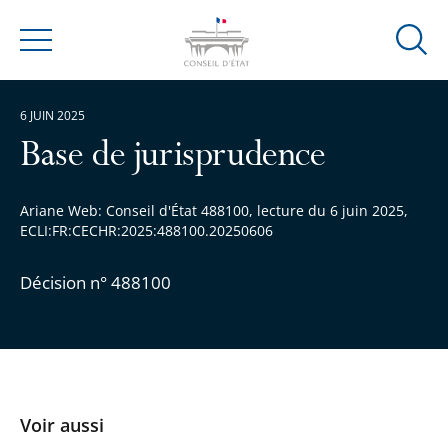
Ouvrir
Menu
la
modal
6 JUIN 2025
de
reche
Base de jurisprudence
Ariane Web: Conseil d'État 488100, lecture du 6 juin 2025,
ECLI:FR:CECHR:2025:488100.20250606
Décision n° 488100
Voir aussi