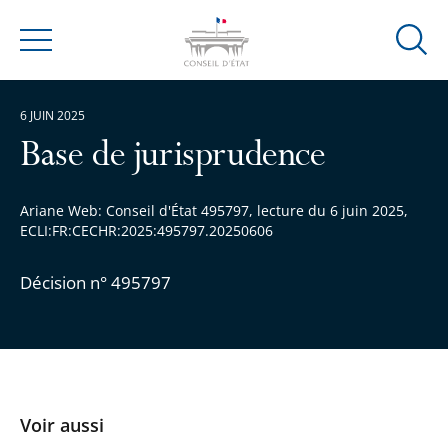
Ouvrir
Menu
la
modal
6 JUIN 2025
de
reche
Base de jurisprudence
Ariane Web: Conseil d'État 495797, lecture du 6 juin 2025,
ECLI:FR:CECHR:2025:495797.20250606
Décision n° 495797
Voir aussi