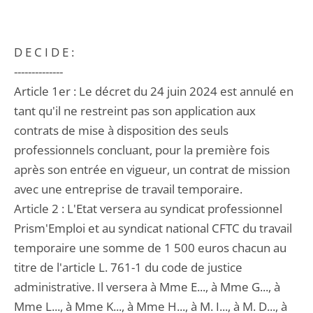
D E C I D E :
--------------
Article 1er : Le décret du 24 juin 2024 est annulé en
tant qu'il ne restreint pas son application aux
contrats de mise à disposition des seuls
professionnels concluant, pour la première fois
après son entrée en vigueur, un contrat de mission
avec une entreprise de travail temporaire.
Article 2 : L'Etat versera au syndicat professionnel
Prism'Emploi et au syndicat national CFTC du travail
temporaire une somme de 1 500 euros chacun au
titre de l'article L. 761-1 du code de justice
administrative. Il versera à Mme E..., à Mme G..., à
Mme L..., à Mme K..., à Mme H..., à M. I..., à M. D..., à