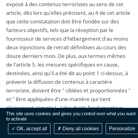
exposé à des contenus terroristes au sens de cet
article, dès lors qu'elles précisent, au 4 de cet article
que cette constatation doit être fondée sur des
facteurs objectifs, tels que la réception par le
fournisseur de services d'hébergement d'au moins
deux injonctions de retrait définitives au cours des
douze derniers mois. De plus, aux termes mêmes
de l'article 5, les mesures spécifiques en cause,
destinées, ainsi qu'il a été dit au point 1 ci-dessus, à
prévenir la diffusion de contenus à caractère
terroriste, doivent être " ciblées et proportionnées "
et " être appliquées d'une manière qui tient
pleinement compte (...) des droits fondamentaux
This site uses cookies and gives you control over what you want
des utilisateurs concernant la liberté d'expression et
to activate
d'information ". De plus, elles ne comportent " ni
OK, accept all
Deny all cookies
Personalize
une obligation générale pour les fournisseurs de