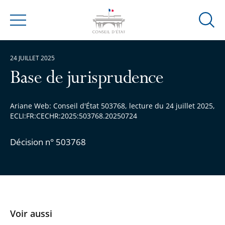
Ouvrir
Menu
la
modal
24 JUILLET 2025
de
reche
Base de jurisprudence
Ariane Web: Conseil d'État 503768, lecture du 24 juillet 2025,
ECLI:FR:CECHR:2025:503768.20250724
Décision n° 503768
Voir aussi