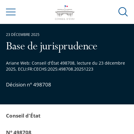
Ouvrir
Menu
la
modal
23 DÉCEMBRE 2025
de
reche
Base de jurisprudence
Ariane Web: Conseil d'État 498708, lecture du 23 décembre
2025, ECLI:FR:CECHS:2025:498708.20251223
Décision n° 498708
Conseil d'État
N° 498708