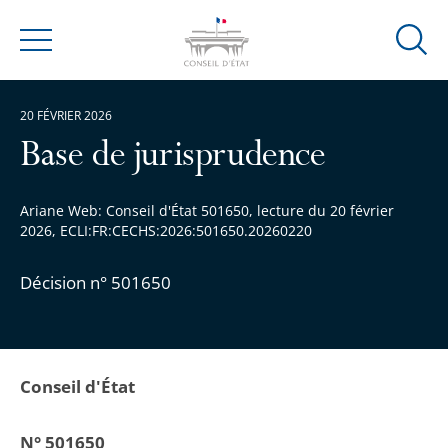
Ouvrir
Menu
la
modal
20 FÉVRIER 2026
de
reche
Base de jurisprudence
Ariane Web: Conseil d'État 501650, lecture du 20 février
2026, ECLI:FR:CECHS:2026:501650.20260220
Décision n° 501650
Conseil d'État
N° 501650