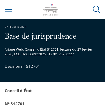
Ouvrir
Menu
la
modal
27 FÉVRIER 2026
de
reche
Base de jurisprudence
Ariane Web: Conseil d'État 512701, lecture du 27 février
2026, ECLI:FR:CEORD:2026:512701.20260227
Décision n° 512701
Conseil d'État
N° 512701