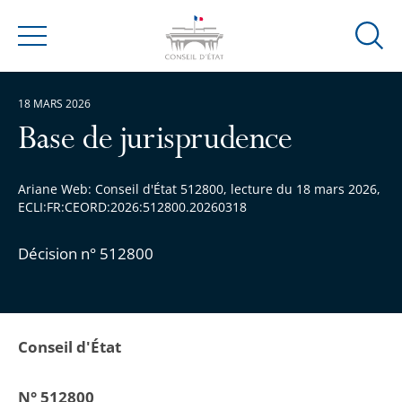
Ouvrir
Menu
la
modal
18 MARS 2026
de
reche
Base de jurisprudence
Ariane Web: Conseil d'État 512800, lecture du 18 mars 2026,
ECLI:FR:CEORD:2026:512800.20260318
Décision n° 512800
Conseil d'État
N° 512800