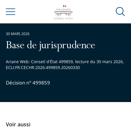
Ouvrir
Menu
la
modal
30 MARS 2026
de
reche
Base de jurisprudence
Ariane Web: Conseil d'État 499859, lecture du 30 mars 2026,
ECLI:FR:CECHR:2026:499859.20260330
Décision n° 499859
Voir aussi