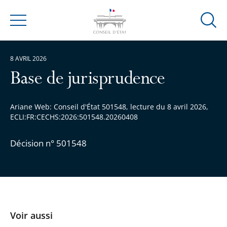
Ouvrir
Menu
la
modal
8 AVRIL 2026
de
reche
Base de jurisprudence
Ariane Web: Conseil d'État 501548, lecture du 8 avril 2026,
ECLI:FR:CECHS:2026:501548.20260408
Décision n° 501548
Voir aussi