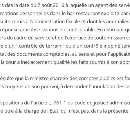
s dès la date du 7 août 2016 à laquelle un agent des servic
tions personnelles dans le bar-restaurant exploité par cell
suite remis à l'administration fiscale et dont les anomali
 réponse aux observations du contribuable. En estimant que
ors du cadre du service et de l'exercice de toute mission c
e d'un " contrôle de terrain " ou d'un contrôle inopiné ten
état des documents comptables, au sens et pour l'applicatio
, la cour a inexactement qualifié les faits soumis à son appr
 résulte que la ministre chargée des comptes publics est fo
es moyens de son pourvoi, à demander l'annulation des arti
ispositions de l'article L. 761-1 du code de justice admini
e titre à la charge de l'Etat, qui n'est pas, dans la présente