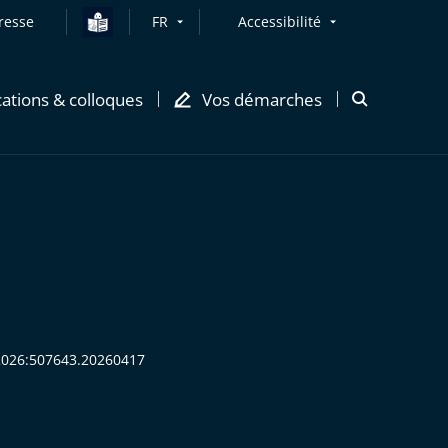
resse
FR
Accessibilité
cations & colloques
Vos démarches
Ouvrir
la
modale
de
recherche
S:2026:507643.20260417