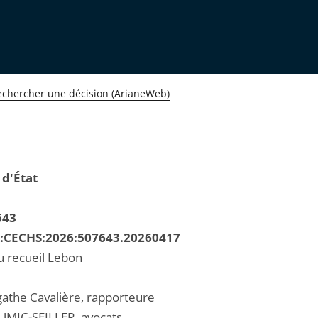
echercher une décision (ArianeWeb)
 d'État
643
R:CECHS:2026:507643.20260417
u recueil Lebon
the Cavalière, rapporteure
MIC-SEILLER, avocats