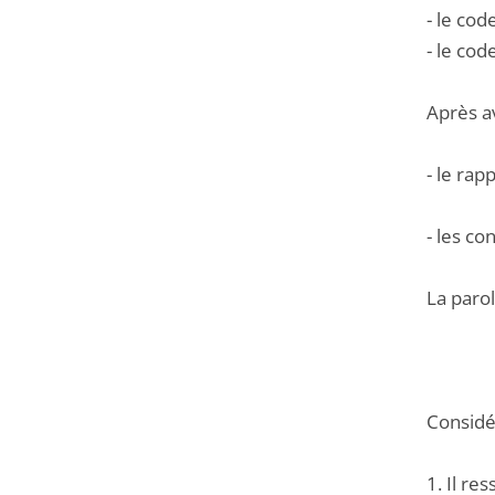
- le cod
- le cod
Après a
- le rap
- les c
La parol
Considér
1. Il r