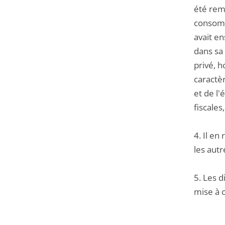
été remi
consomma
avait en
dans sa
privé, h
caractèr
et de l'
fiscales
4. Il en
les autr
5. Les d
mise à c