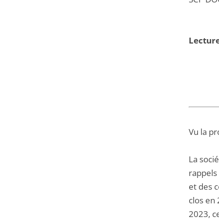
Lecture
Vu la pr
La soci
rappels
et des c
clos en
2023, c