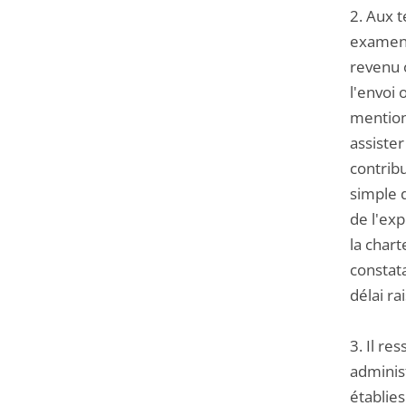
2. Aux t
examen 
revenu 
l'envoi 
mentionn
assister
contribu
simple d
de l'exp
la chart
constat
délai ra
3. Il re
administ
établies