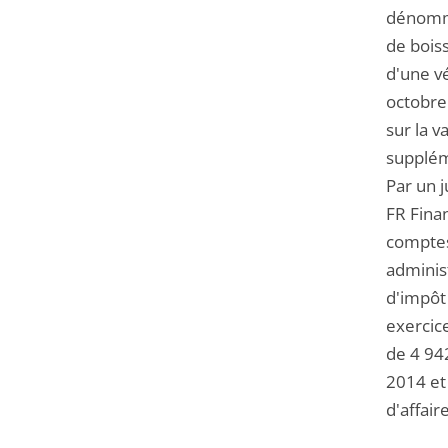
dénommée
de boiss
d'une v
octobre 
sur la v
suppléme
Par un j
FR Fina
comptes 
adminis
d'impôt
exercic
de 4 94
2014 et
d'affai