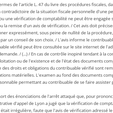
ermes de l'article L. 47 du livre des procédures fiscales, da
contradictoire de la situation fiscale personnelle d'une p
ou une vérification de comptabilité ne peut être engagée s
ou la remise d'un avis de vérification. / Cet avis doit préci
er expressément, sous peine de nullité de la procédure, q
 par un conseil de son choix. / L'avis informe le contribuab
able vérifié peut être consultée sur le site internet de l'ad
emande. / (...) / En cas de contrôle inopiné tendant à la 
loitation ou de l'existence et de l'état des documents compt
e des droits et obligations du contribuable vérifié sont r
ations matérielles. L'examen au fond des documents comp
isonnable permettant au contribuable de se faire assister p
ssort des énonciations de l'arrêt attaqué que, pour prononc
rative d'appel de Lyon a jugé que la vérification de comptab
 était irrégulière, faute que l'avis de vérification adressé 