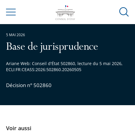
Ouvrir
Menu
la
modal
5 MAI 2026
de
reche
Base de jurisprudence
Ariane Web: Conseil d'État 502860, lecture du 5 mai 2026,
ECLI:FR:CEASS:2026:502860.20260505
Décision n° 502860
Voir aussi