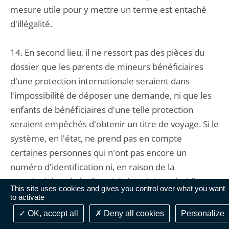
mesure utile pour y mettre un terme est entaché
d'illégalité.
14. En second lieu, il ne ressort pas des pièces du
dossier que les parents de mineurs bénéficiaires
d'une protection internationale seraient dans
l'impossibilité de déposer une demande, ni que les
enfants de bénéficiaires d'une telle protection
seraient empêchés d'obtenir un titre de voyage. Si le
système, en l'état, ne prend pas en compte
certaines personnes qui n'ont pas encore un
numéro d'identification ni, en raison de la
complexité et de la diversité des régimes juridiques
This site uses cookies and gives you control over what you want
applicables, certaines situations particulières, il ne
to activate
ressort pas des pièces du dossier que les étrangers
OK, accept all
Deny all cookies
Personalize
qui se heurtent à de telles carences ne