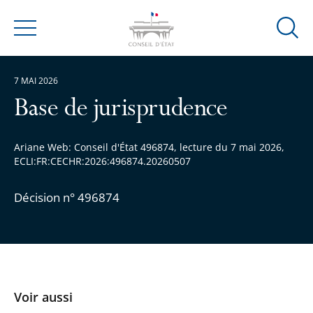
Ouvrir
Menu
la
modal
7 MAI 2026
de
reche
Base de jurisprudence
Ariane Web: Conseil d'État 496874, lecture du 7 mai 2026,
ECLI:FR:CECHR:2026:496874.20260507
Décision n° 496874
Voir aussi