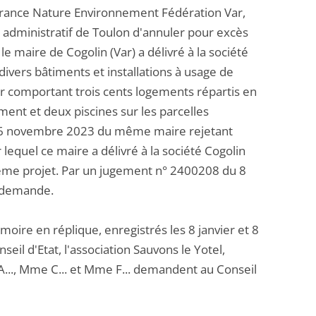
on France Nature Environnement Fédération Var,
al administratif de Toulon d'annuler pour excès
e maire de Cogolin (Var) a délivré à la société
ivers bâtiments et installations à usage de
er comportant trois cents logements répartis en
ent et deux piscines sur les parcelles
u 16 novembre 2023 du même maire rejetant
r lequel ce maire a délivré à la société Cogolin
 même projet. Par un jugement n° 2400208 du 8
e demande.
re en réplique, enregistrés les 8 janvier et 8
seil d'Etat, l'association Sauvons le Yotel,
..., Mme C... et Mme F... demandent au Conseil