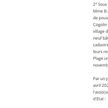
2° Sous 
Mme B...
de pouvo
Cogolin 
village
neuf bâ
cadastr
leurs re
Plage u
novembr
Par un 
avril 20
l'assoc
d'Etat :