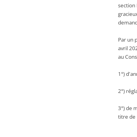
section
gracieu
demand
Par un 
avril 20
au Conse
1°) d'an
2°) régl
3°) de 
titre de