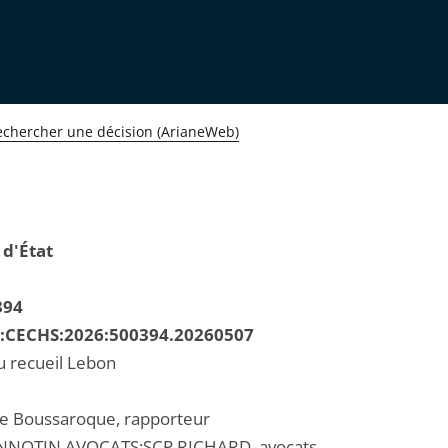
echercher une décision (ArianeWeb)
 d'État
394
R:CECHS:2026:500394.20260507
u recueil Lebon
re Boussaroque, rapporteur
NNOTIN AVOCATS;SCP RICHARD, avocats