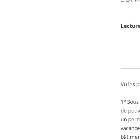
Lecture
Vu les 
1° Sous
de pouvo
un permi
vacance
bâtimen