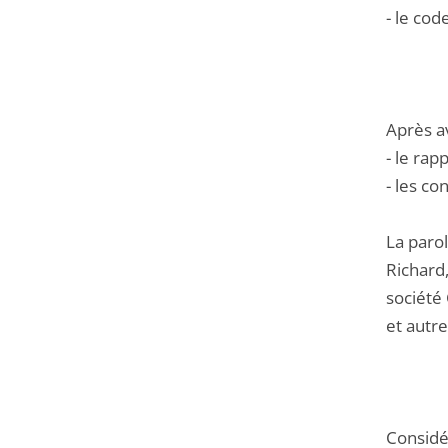
- le cod
Après a
- le rap
- les co
La parol
Richard
société 
et autre
Considér