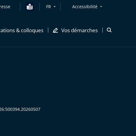
resse
FR
Accessibilité
cations & colloques
Vos démarches
Ouvrir
la
modale
de
recherche
2026:500394.20260507