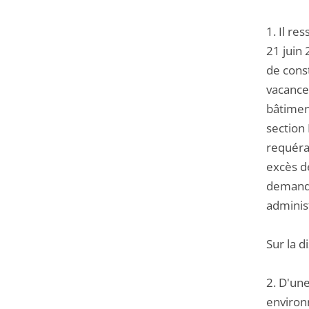
1. Il r
21 juin 
de const
vacance
bâtimen
section 
requéra
excès de
demande
adminis
Sur la 
2. D'une
environn