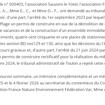
le n° 500403, l'association Sauvons le Yotel, l'associati
 A..., Mme E... C... et Mme D... F... ont demandé au tribun
ir, d'une part, l'arrêté du 1er septembre 2023 par lequel l
Plage un permis de construire en vue de la démolition de d
 de vacances et de la construction d'un ensemble immobili
timents, quatre cent cinquante et une places de stationnem
ées section BD nos129 et 130, ainsi que les décisions d
cours gracieux et, d'autre part, l'arrêté du 21 juin 2024 pa
n permis de construire rectificatif pour la réalisation du
e 2024, le tribunal administratif de Toulon a rejeté cett
pourvoi sommaire, un mémoire complémentaire et un mémoi
25 et le 4 février 2026 au secrétariat du contentieux du Con
iation France Nature Environnement Fédération Var, Mme A