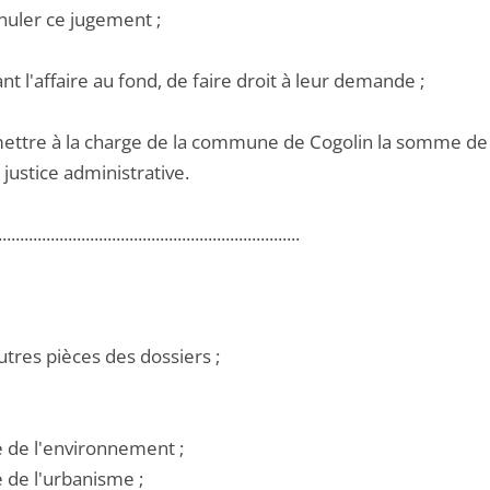
nuler ce jugement ;
ant l'affaire au fond, de faire droit à leur demande ;
mettre à la charge de la commune de Cogolin la somme de 4 
justice administrative.
.....................................................................
utres pièces des dossiers ;
e de l'environnement ;
e de l'urbanisme ;