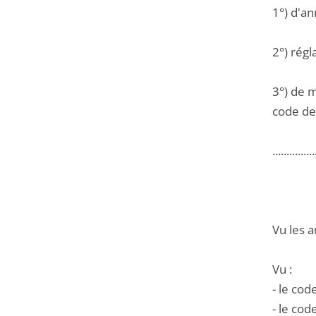
1°) d'an
2°) régl
3°) de 
code de 
...............
Vu les a
Vu :
- le cod
- le cod