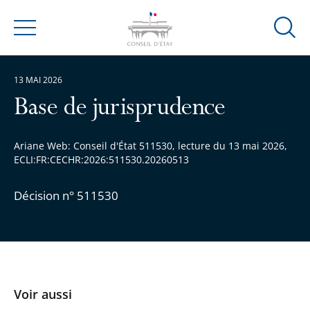
Ouvrir
Menu
la
modal
13 MAI 2026
de
reche
Base de jurisprudence
Ariane Web: Conseil d'État 511530, lecture du 13 mai 2026,
ECLI:FR:CECHR:2026:511530.20260513
Décision n° 511530
Voir aussi