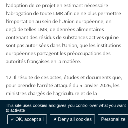
l'adoption de ce projet en estimant nécessaire
l'abrogation de toute LMR afin de ne plus permettre
l'importation au sein de l'Union européenne, en
deçà de telles LMR, de denrées alimentaires
contenant des résidus de substances actives qui ne
sont pas autorisées dans l'Union, que les institutions
européennes partagent les préoccupations des
autorités françaises en la matière.
12. Il résulte de ces actes, études et documents que,
pour prendre l'arrêté attaqué du 5 janvier 2026, les
ministres chargés de l'agriculture et de la
consommation se sont fondés sur des données
This site uses cookies and gives you control over what you want
scientifiques fiables, postérieures à la détermination
to activate
actuellement prévue par le règlement n° 396/2005
OK, accept all
Deny all cookies
Personalize
des LMR pour les substances visées et,