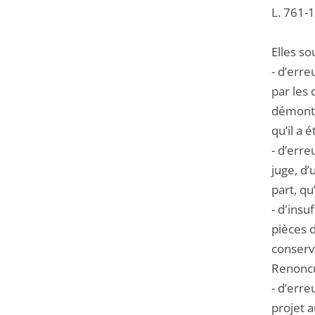
L. 761-1
Elles so
- d’erre
par les 
démontre
qu’il a 
- d’erre
juge, d’
part, qu
- d'insu
pièces d
conserv
Renoncul
- d’erre
projet a