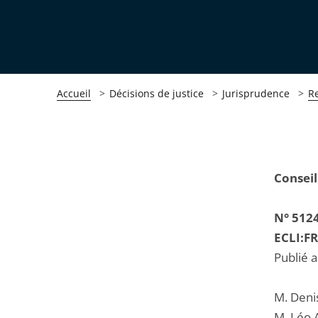
Accueil
Décisions de justice
Jurisprudence
R
Passer
Passer
Conseil
la
la
navigation
navigation
N° 512
de
de
ECLI:F
l'article
l'article
Publié 
pour
pour
arriver
arriver
M. Deni
après
avant
M. Léo 