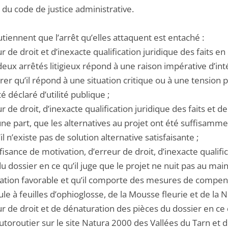
 du code de justice administrative.
utiennent que l’arrêt qu’elles attaquent est entaché :
ur de droit et d’inexacte qualification juridique des faits en
deux arrêtés litigieux répond à une raison impérative d’inté
r qu’il répond à une situation critique ou à une tension p
été déclaré d’utilité publique ;
ur de droit, d’inexacte qualification juridique des faits et 
une part, que les alternatives au projet ont été suffisamme
’il n’existe pas de solution alternative satisfaisante ;
ffisance de motivation, d’erreur de droit, d’inexacte qualifi
u dossier en ce qu’il juge que le projet ne nuit pas au ma
ation favorable et qu’il comporte des mesures de compens
e à feuilles d’ophioglosse, de la Mousse fleurie et de la N
ur de droit et de dénaturation des pièces du dossier en ce 
utoroutier sur le site Natura 2000 des Vallées du Tarn et d