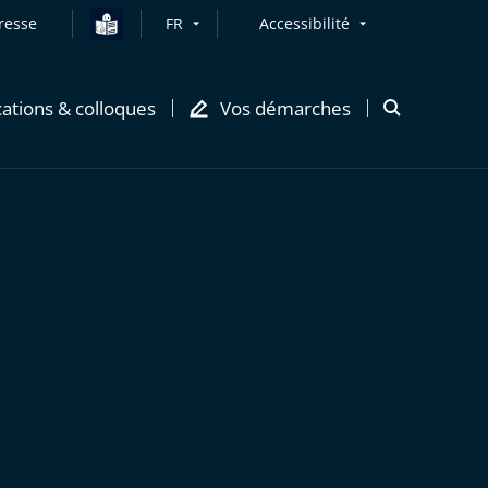
resse
FR
Accessibilité
cations & colloques
Vos démarches
Ouvrir
la
modale
de
recherche