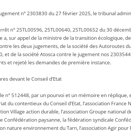
jugement n° 2303830 du 27 février 2025, le tribunal admini
arrêt n° 25TL00596, 25TL00640, 25TL00652 du 30 décembre
 a, sur appel de la ministre de la transition écologique, de 
ontre les deux jugements, de la société des Autoroutes du
, et de la société Atosca contre le jugement nos 230354
ts et rejeté les demandes de première instance.
res devant le Conseil d’Etat
 le n° 512448, par un pourvoi et un mémoire en réplique, e
riat du contentieux du Conseil d’Etat, l’association Franc
ation Village action durable, l’association Groupe national 
le Confédération paysanne, la fédération syndicale Conféd
on nature environnement du Tarn, l’association Agir pour l