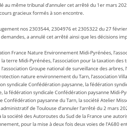
 au même tribunal d’annuler cet arrêté du 1er mars 2023, 
ecours gracieux formés à son encontre.
jugement nos 2303544, 2304976 et 2305322 du 27 février 202
s demandes, a annulé cet arrêté ainsi que les décisions imp
iation France Nature Environnement Midi-Pyrénées, l’associ
la terre Midi-Pyrénées, l’association pour la taxation des 
 l’association Groupe national de surveillance des arbres, l
rotection nature environnement du Tarn, l’association Vill
ion syndicale Confédération paysanne, la fédération synd
, la fédération syndicale Confédération paysanne Midi-Py
e Confédération paysanne du Tarn, la société Atelier Missèg
 administratif de Toulouse d’annuler l’arrêté du 2 mars 20
à la société des Autoroutes du Sud de la France une autorisa
onnement, pour la mise à deux fois deux voies de l’A680 en