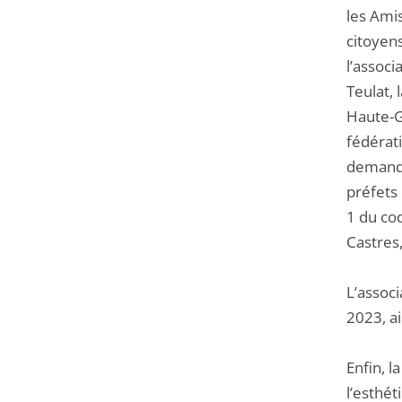
les Amis
citoyens
l’assoc
Teulat,
Haute-G
fédérati
demandé
préfets 
1 du cod
Castres,
L’assoc
2023, ai
Enfin, l
l’esthé