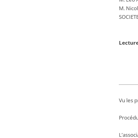
M. Nico
SOCIET
Lecture
Vu les 
Procédu
L’assoc