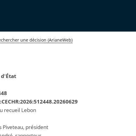
echercher une décision (ArianeWeb)
 d'État
448
R:CECHR:2026:512448.20260629
au recueil Lebon
s Piveteau, président
André, rapporteur