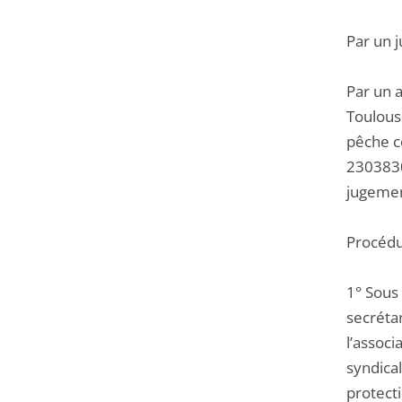
Par un 
Par un 
Toulouse
pêche c
2303830
jugemen
Procédu
1° Sous
secréta
l’associ
syndica
protecti