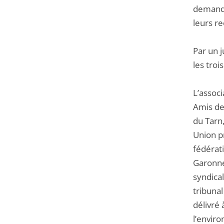
demandé
leurs r
Par un 
les troi
L’assoc
Amis de 
du Tarn,
Union p
fédérat
Garonne
syndical
tribunal
délivré 
l’envir