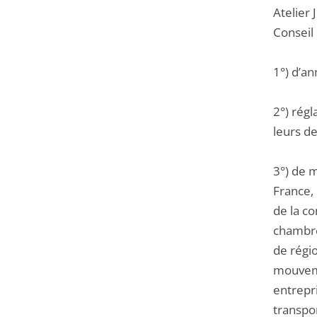
Atelier 
Conseil 
1°) d’an
2°) régl
leurs d
3°) de m
France,
de la c
chambre
de régio
mouveme
entrepri
transpor