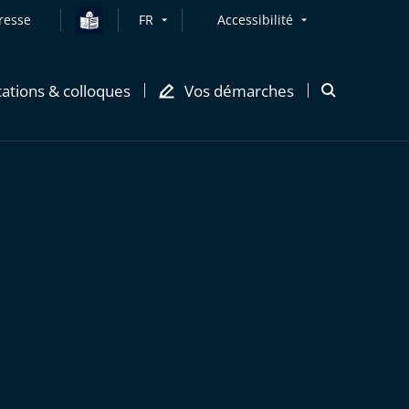
resse
FR
Accessibilité
cations & colloques
Vos démarches
Ouvrir
la
modale
de
recherche