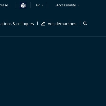
resse
FR
Accessibilité
cations & colloques
Vos démarches
Ouvrir
la
modale
de
recherche