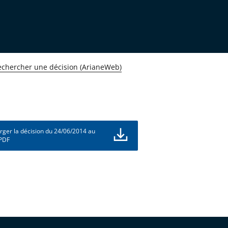
echercher une décision (ArianeWeb)
rger la décision du 24/06/2014 au
 PDF