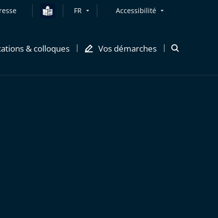
resse
FR
Accessibilité
cations & colloques
Vos démarches
Ouvrir
la
modale
de
recherche