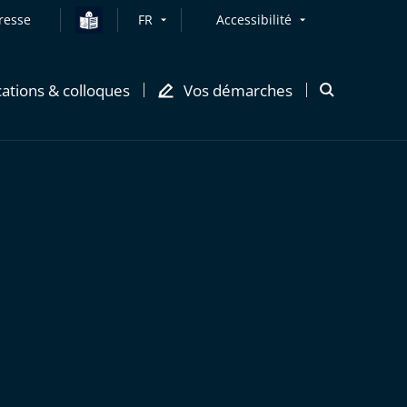
resse
FR
Accessibilité
cations & colloques
Vos démarches
Ouvrir
la
modale
de
recherche