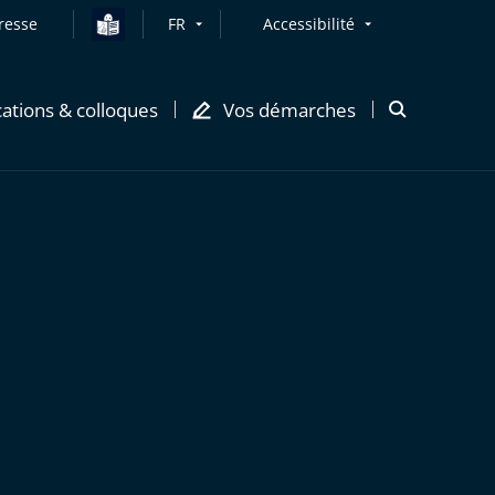
resse
FR
Accessibilité
cations & colloques
Vos démarches
Ouvrir
la
modale
de
recherche