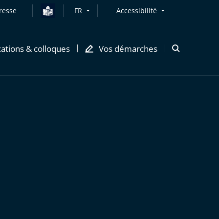
resse
FR
Accessibilité
cations & colloques
Vos démarches
Ouvrir
la
modale
de
recherche