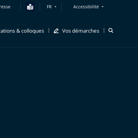
resse
FR
Accessibilité
cations & colloques
Vos démarches
Ouvrir
la
modale
de
recherche