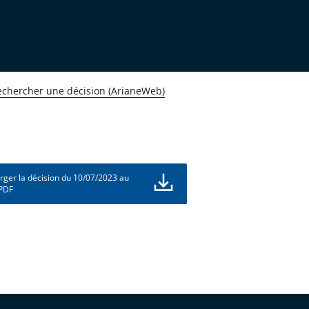
echercher une décision (ArianeWeb)
rger la décision du 10/07/2023 au
 PDF