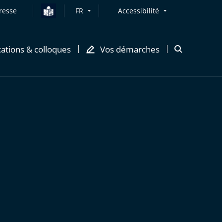
resse
FR
Accessibilité
cations & colloques
Vos démarches
Ouvrir
la
modale
de
recherche