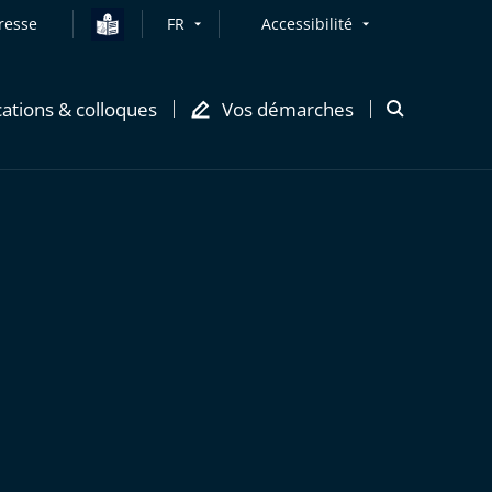
resse
FR
Accessibilité
cations & colloques
Vos démarches
Ouvrir
la
modale
de
recherche