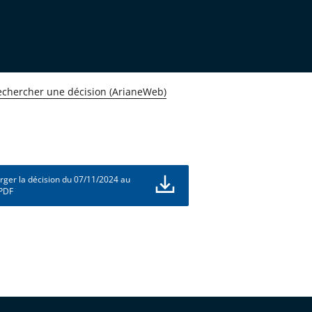
echercher une décision (ArianeWeb)
rger la décision du 07/11/2024 au
 PDF