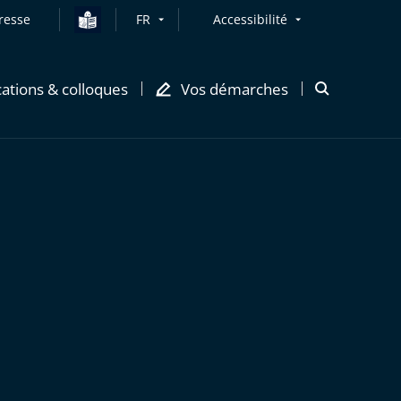
resse
FR
Accessibilité
cations & colloques
Vos démarches
Ouvrir
la
modale
de
recherche