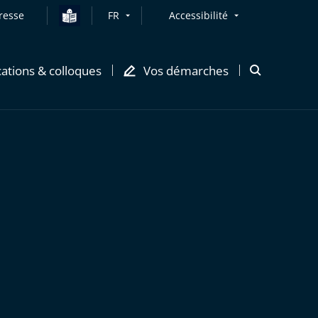
resse
FR
Accessibilité
cations & colloques
Vos démarches
Ouvrir
la
modale
de
recherche