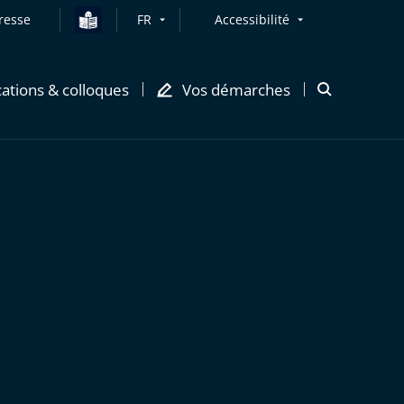
resse
FR
Accessibilité
cations & colloques
Vos démarches
Ouvrir
la
modale
de
recherche