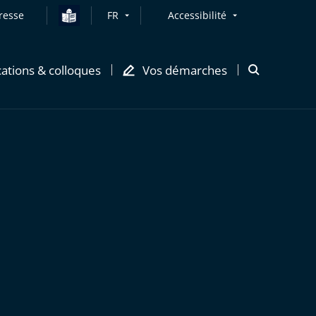
resse
FR
Accessibilité
cations & colloques
Vos démarches
Ouvrir
la
modale
de
recherche