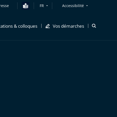
resse
FR
Accessibilité
cations & colloques
Vos démarches
Ouvrir
la
modale
de
recherche