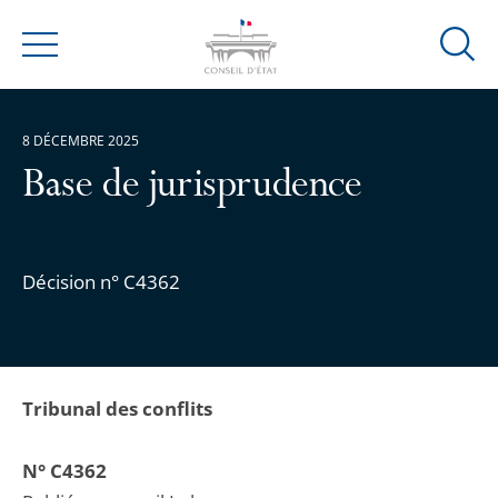
Ouvrir
Menu
la
modal
de
8 DÉCEMBRE 2025
reche
Base de jurisprudence
Décision n° C4362
Tribunal des conflits
N° C4362