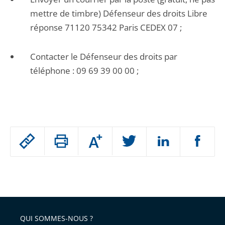
mettre de timbre) Défenseur des droits Libre
réponse 71120 75342 Paris CEDEX 07 ;
Contacter le Défenseur des droits par
téléphone : 09 69 39 00 00 ;
Passer
Augmenter
le
ou
réduire
partage
Passer
la
taille
de
le
de
la
l'article
partage
police
pour
de
arriver
QUI SOMMES-NOUS ?
l'article