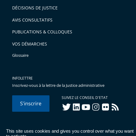
après
pour
DÉCISIONS DE JUSTICE
arriver
AVIS CONSULTATIFS
avant
PUBLICATIONS & COLLOQUES
VOS DÉMARCHES
Glossaire
INFOLETTRE
Inscrivez-vous à la lettre de la Justice administrative
SUIVEZ LE CONSEIL D'ETAT
S'inscrire
twitter
linkedIn
youtube
instagram
flickr
rss
This site uses cookies and gives you control over what you want
© Conseil d'État 2026 -
Mentions légales
-
Cookies
-
Données