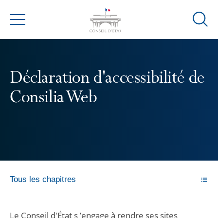
Ouvrir
Menu
la
modal
de
reche
Déclaration d'accessibilité de
Consilia Web
Tous les chapitres
Le Conseil d'État s ’engage à rendre ses sites