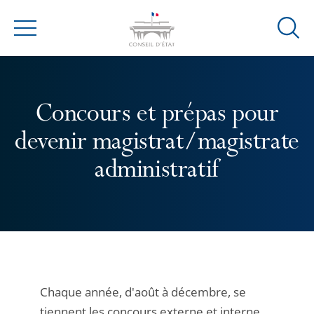
Ouvrir
Menu
la
modal
de
reche
Concours et prépas pour
devenir magistrat/magistrate
administratif
Chaque année, d'août à décembre, se
tiennent les concours externe et interne