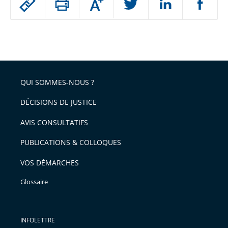
Augmenter
le
ou
réduire
partage
Passer
la
taille
de
le
de
la
l'article
partage
police
pour
de
arriver
QUI SOMMES-NOUS ?
l'article
après
pour
DÉCISIONS DE JUSTICE
arriver
AVIS CONSULTATIFS
avant
PUBLICATIONS & COLLOQUES
VOS DÉMARCHES
Glossaire
INFOLETTRE