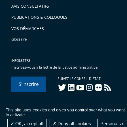
arriver
AVIS CONSULTATIFS
avant
PUBLICATIONS & COLLOQUES
VOS DÉMARCHES
Glossaire
INFOLETTRE
Inscrivez-vous à la lettre de la Justice administrative
SUIVEZ LE CONSEIL D'ETAT
S'inscrire
twitter
linkedIn
youtube
instagram
flickr
rss
This site uses cookies and gives you control over what you want
© Conseil d'État 2026 -
Mentions légales
-
Cookies
-
Données
to activate
personnelles
-
Publications administratives
-
Accessibilité :
partiellement conforme
OK, accept all
Deny all cookies
Personalize