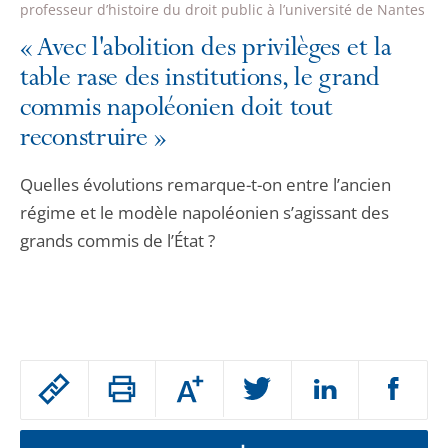
professeur d’histoire du droit public à l’université de Nantes
«
Avec l'abolition des privilèges et la
table rase des institutions, le grand
commis napoléonien doit tout
reconstruire
»
Quelles évolutions remarque-t-on entre l’ancien
régime et le modèle napoléonien s’agissant des
grands commis de l’État ?
Passer
Augmenter
le
ou
réduire
partage
la
taille