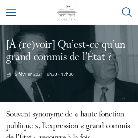
Ouvrir
Menu
la
modal
de
[À (re)voir] Qu’est-ce qu’un
reche
grand commis de l’État ?
5 février 2021
9h30 - 17h30
Souvent synonyme de « haute fonction
publique », l’expression « grand commis