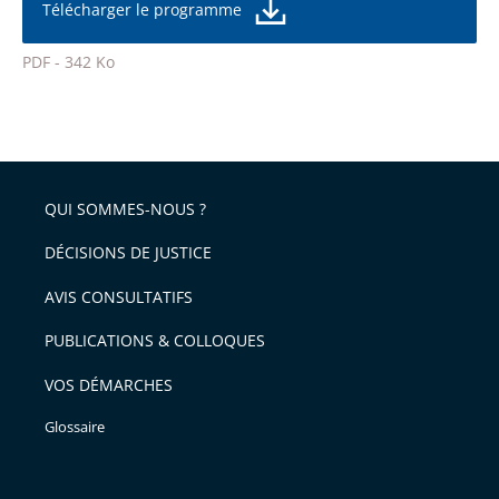
de
Télécharger le programme
de
la
l'article
police
PDF - 342 Ko
pour
Passer
arriver
le
après
partage
de
QUI SOMMES-NOUS ?
l'article
pour
DÉCISIONS DE JUSTICE
arriver
AVIS CONSULTATIFS
avant
PUBLICATIONS & COLLOQUES
VOS DÉMARCHES
Glossaire