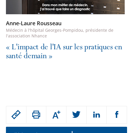
Anne-Laure Rousseau
Médecin à l'hôpital Georges-Pompidou, présidente de
l'association Nhance
«
L'impact de l'IA sur les pratiques en
santé demain
»
Passer
Augmenter
le
ou
réduire
partage
la
taille