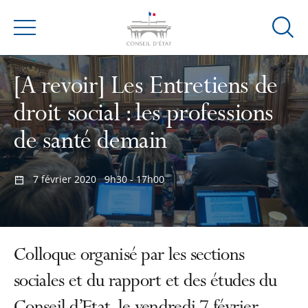
Ouvrir
Menu
la
modal
[A revoir] Les Entretiens de
de
reche
droit social : les professions
de santé demain
7 février 2020
9h30 - 17h00
Colloque organisé par les sections
sociales et du rapport et des études du