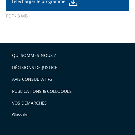
de
Télécharger le programme
de
la
l'article
police
PDF - 3 MB
pour
Passer
arriver
le
après
partage
de
QUI SOMMES-NOUS ?
l'article
pour
DÉCISIONS DE JUSTICE
arriver
AVIS CONSULTATIFS
avant
PUBLICATIONS & COLLOQUES
VOS DÉMARCHES
Glossaire