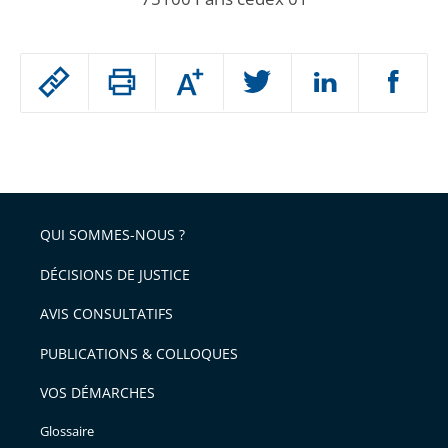
Passer
Augmenter
le
ou
réduire
partage
Passer
la
taille
de
le
de
la
l'article
partage
police
pour
de
arriver
QUI SOMMES-NOUS ?
l'article
après
pour
DÉCISIONS DE JUSTICE
arriver
AVIS CONSULTATIFS
avant
PUBLICATIONS & COLLOQUES
VOS DÉMARCHES
Glossaire