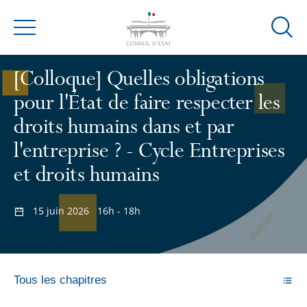
Ouvrir
Menu
la
modal
[Colloque] Quelles obligations
de
pour l'État de faire respecter les
reche
droits humains dans et par
l'entreprise ? - Cycle Entreprises
et droits humains
15 juin 2026
16h - 18h
Tous les chapitres