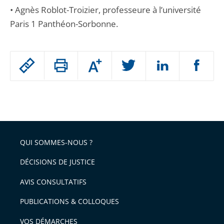
• Agnès Roblot-Troizier, professeure à l’université
Paris 1 Panthéon-Sorbonne.
Passer
Augmenter
le
ou
réduire
partage
Passer
la
taille
de
le
de
la
l'article
partage
police
pour
de
arriver
QUI SOMMES-NOUS ?
l'article
après
pour
DÉCISIONS DE JUSTICE
arriver
AVIS CONSULTATIFS
avant
PUBLICATIONS & COLLOQUES
VOS DÉMARCHES