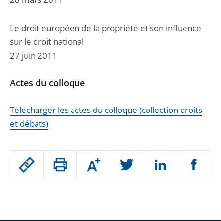
Le droit européen de la propriété et son influence
sur le droit national
27 juin 2011
Actes du colloque
Télécharger les actes du colloque (collection droits
et débats)
Passer
Augmenter
le
ou
réduire
partage
Passer
la
taille
de
le
de
la
l'article
partage
police