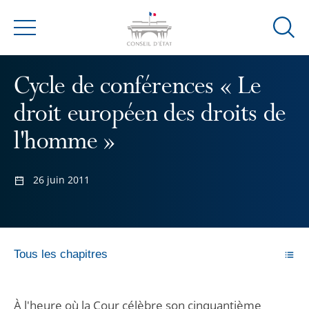
Ouvrir
Menu
la
modal
Cycle de conférences « Le
de
reche
droit européen des droits de
l'homme »
26 juin 2011
Tous les chapitres
À l'heure où la Cour célèbre son cinquantième