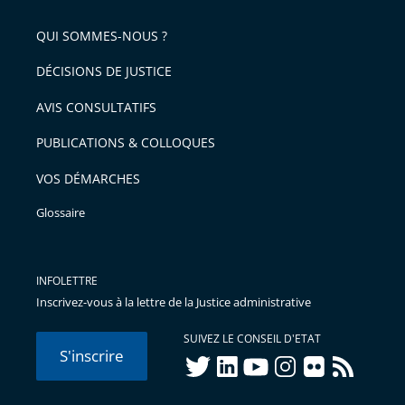
pour
de
arriver
QUI SOMMES-NOUS ?
l'article
après
pour
DÉCISIONS DE JUSTICE
arriver
AVIS CONSULTATIFS
avant
PUBLICATIONS & COLLOQUES
VOS DÉMARCHES
Glossaire
INFOLETTRE
Inscrivez-vous à la lettre de la Justice administrative
SUIVEZ LE CONSEIL D'ETAT
S'inscrire
twitter
linkedIn
youtube
instagram
flickr
rss