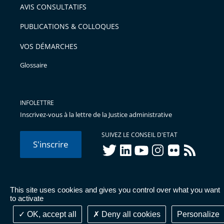
AVIS CONSULTATIFS
avant
PUBLICATIONS & COLLOQUES
VOS DÉMARCHES
Glossaire
INFOLETTRE
Inscrivez-vous à la lettre de la Justice administrative
SUIVEZ LE CONSEIL D'ETAT
S'inscrire
twitter
linkedIn
youtube
instagram
flickr
rss
This site uses cookies and gives you control over what you want
© Conseil d'État 2026 -
Mentions légales
-
Cookies
-
Données
to activate
personnelles
-
Publications administratives
-
Accessibilité :
partiellement conforme
OK, accept all
Deny all cookies
Personalize