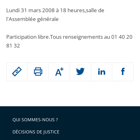
Lundi 31 mars 2008 à 18 heures,salle de
l'Assemblée générale
Participation libre.Tous renseignements au 01 40 20
81 32
Passer
Augmenter
le
ou
réduire
partage
Passer
la
taille
de
le
de
la
l'article
partage
police
pour
de
arriver
QUI SOMMES-NOUS ?
l'article
après
pour
DÉCISIONS DE JUSTICE
arriver