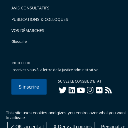
arriver
AVIS CONSULTATIFS
avant
PUBLICATIONS & COLLOQUES
VOS DÉMARCHES
Glossaire
INFOLETTRE
Inscrivez-vous à la lettre de la Justice administrative
SUIVEZ LE CONSEIL D'ETAT
S'inscrire
twitter
linkedIn
youtube
instagram
flickr
rss
This site uses cookies and gives you control over what you want
© Conseil d'État 2026 -
Mentions légales
-
Cookies
-
Données
to activate
personnelles
-
Publications administratives
-
Accessibilité :
partiellement conforme
OK, accept all
Deny all cookies
Personalize