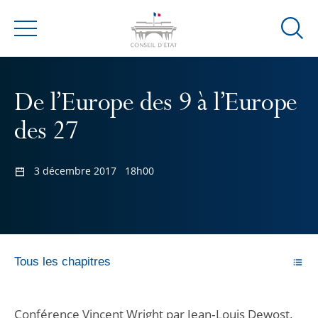
Ouvrir
Menu
la
modal
de
De l’Europe des 9 à l’Europe
reche
des 27
3 décembre 2017
18h00
Tous les chapitres
Conférence Vincent Wright par Jean‐Louis Dewost,