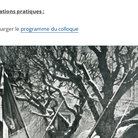
tions pratiques :
harger le
programme du colloque