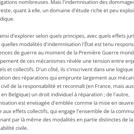
tigations nombreuses. Mais l'indemnisation des dommage
este, quant à elle, un domaine d'étude riche et peu exploi
idique.
t ainsi d'explorer selon quels principes, avec quels effets ju
 quelles modalités d'indemnisation l'État est tenu respon
lences de guerre au moment de la Première Guerre mondi
pement de ces mécanismes révèle une tension entre enj
els et collectifs. D'un côté, ils s'inscrivent dans une logique
isation des réparations qui emprunte largement aux méca
 civil de la responsabilité et reconnaît (en France, mais aus
u en Belgique) un droit individuel à réparation ; de l'autre,
nisation est envisagée d'emblée comme la mise en œuvre
e aux effets collectifs, qui engage l'ensemble de la comm
nant par là même des modalités en partie distinctes de la
bilité civile.