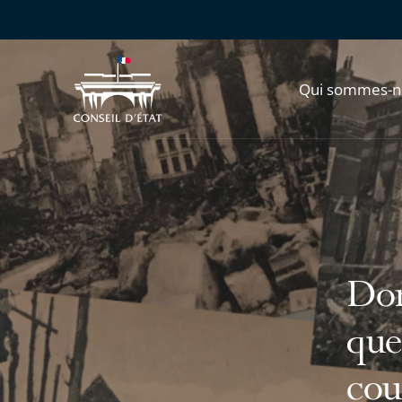
Qui sommes-n
Dom
que
cou