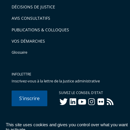
pour
DÉCISIONS DE JUSTICE
arriver
AVIS CONSULTATIFS
avant
PUBLICATIONS & COLLOQUES
VOS DÉMARCHES
Glossaire
INFOLETTRE
Inscrivez-vous à la lettre de la Justice administrative
SUIVEZ LE CONSEIL D'ETAT
S'inscrire
twitter
linkedIn
youtube
instagram
flickr
rss
This site uses cookies and gives you control over what you want
© Conseil d'État 2026 -
Mentions légales
-
Cookies
-
Données
to activate