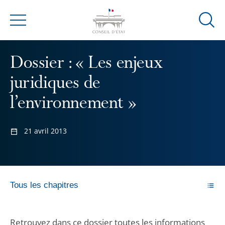
Ouvrir
Menu
la
modal
Dossier : « Les enjeux
de
reche
juridiques de
l’environnement »
21 avril 2013
Tous les chapitres
Retrouvez dans ce dossier toutes les informations