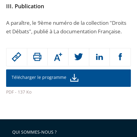
III.
Publication
A paraître, le 9ème numéro de la collection "Droits
et Débats", publié à La documentation Française.
Passer
Augmenter
le
ou
réduire
partage
la
taille
de
Télécharger le programme
de
la
l'article
police
PDF - 137 Ko
pour
Passer
arriver
le
après
partage
de
QUI SOMMES-NOUS ?
l'article