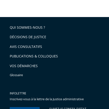
Passer
arriver
le
après
partage
de
QUI SOMMES-NOUS ?
l'article
pour
DÉCISIONS DE JUSTICE
arriver
AVIS CONSULTATIFS
avant
PUBLICATIONS & COLLOQUES
VOS DÉMARCHES
Glossaire
INFOLETTRE
Inscrivez-vous à la lettre de la Justice administrative
SUIVEZ LE CONSEIL D'ETAT