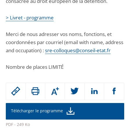
consacrée au droit européen de la détention.
> Livret - programme
Merci de nous adresser vos noms, fonctions, et
coordonnées par courriel (email with name, address
and occupation) :
sre-colloques@conseil-etat.fr
Nombre de places LIMITÉ
Passer
Augmenter
le
ou
réduire
partage
la
taille
de
Télécharger le programme
de
la
l'article
police
PDF - 249 Ko
pour