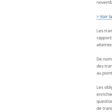
la
la
novembr
navigation
navigation
de
de
> Voir l
l'article
l'article
pour
pour
Les tra
arriver
arriver
rapport
après
avant
atteint
De nomb
des tra
au point
Les obli
enrichie
questio
de trans