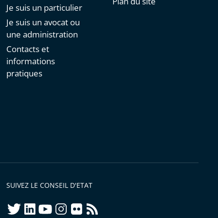
Plan du site
Je suis un particulier
Je suis un avocat ou
une administration
Contacts et
informations
pratiques
SUIVEZ LE CONSEIL D'ETAT
twitter
linkedIn
youtube
instagram
flickr
rss