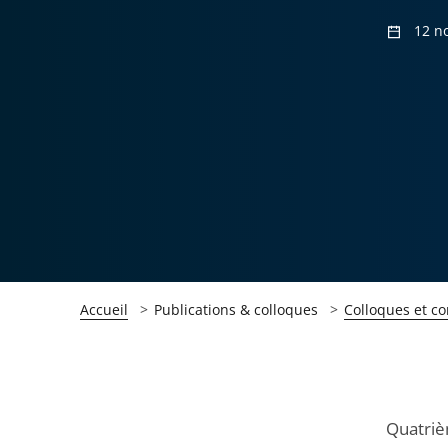
12 n
Accueil
Publications & colloques
Colloques et c
Passer
Passer
Quatriè