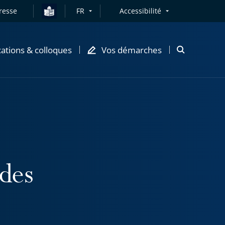
resse
FR
Accessibilité
cations & colloques
Vos démarches
Ouvrir
la
modale
de
recherche
des