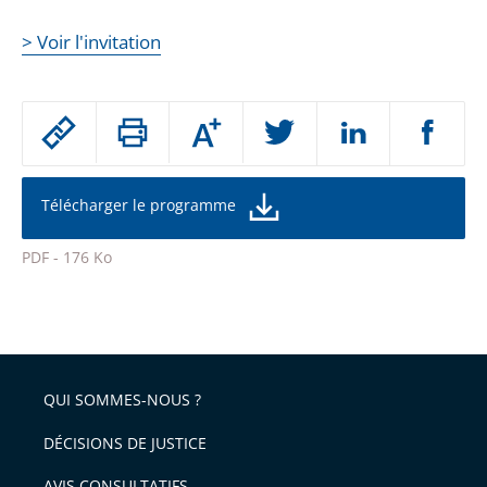
> Voir l'invitation
Passer
Augmenter
le
ou
réduire
partage
la
taille
de
Télécharger le programme
de
la
l'article
police
PDF - 176 Ko
pour
Passer
arriver
le
après
partage
de
QUI SOMMES-NOUS ?
l'article
pour
DÉCISIONS DE JUSTICE
arriver
AVIS CONSULTATIFS